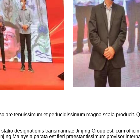
solare tenuissimum et perlucidissimum magna scala producit. Qu
tio designationis transmarinae Jinjing Group est, cum officinis 
njing Malaysia parata est fieri praestantissimum provisor interna