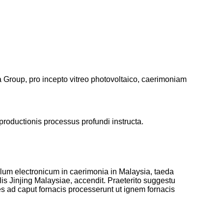
a Group, pro incepto vitreo photovoltaico, caerimoniam
productionis processus profundi instructa.
 velum electronicum in caerimonia in Malaysia, taeda
s Jinjing Malaysiae, accendit. Praeterito suggestu
s ad caput fornacis processerunt ut ignem fornacis