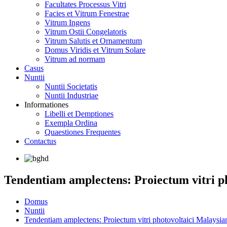
Facultates Processus Vitri
Facies et Vitrum Fenestrae
Vitrum Ingens
Vitrum Ostii Congelatoris
Vitrum Salutis et Ornamentum
Domus Viridis et Vitrum Solare
Vitrum ad normam
Casus
Nuntii
Nuntii Societatis
Nuntii Industriae
Informationes
Libelli et Demptiones
Exempla Ordina
Quaestiones Frequentes
Contactus
Tendentiam amplectens: Proiectum vitri p
Domus
Nuntii
Tendentiam amplectens: Proiectum vitri photovoltaici Malaysi