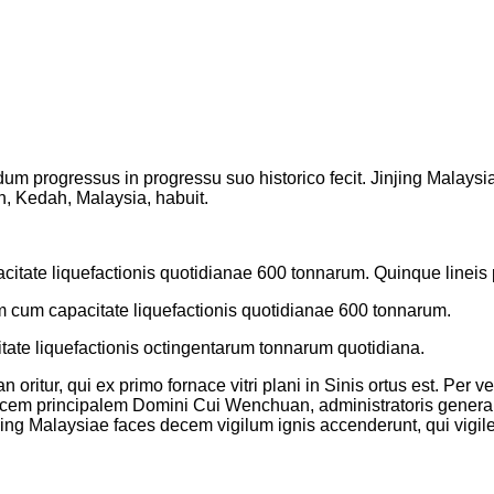
um progressus in progressu suo historico fecit. Jinjing Malaysi
in, Kedah, Malaysia, habuit.
acitate liquefactionis quotidianae 600 tonnarum. Quinque lineis 
 cum capacitate liquefactionis quotidianae 600 tonnarum.
citate liquefactionis octingentarum tonnarum quotidiana.
 oritur, qui ex primo fornace vitri plani in Sinis ortus est. Per
acem principalem Domini Cui Wenchuan, administratoris generali
ing Malaysiae faces decem vigilum ignis accenderunt, qui vigile