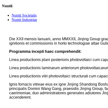
Nuntii
Nuntii Societatis
Nuntii Industriae
Die XXII mensis Ianuarii, anno MMXXII, Jinjing Group grad
ignitionis et commissionis in horto technologiae altae Gul
Programma incepti haec comprehendit:
Linea productionis plani posterioris photovoltaici cum cap
Linea productionis laminarum anteriorum photovoltaicarum
Linea productionis vitri photovoltaici structurati cum capa
Ignis fornacis vitreae eius ex igne Jinjing Shandong Boshan
principalis Domini Wang Gang, praesidis Jinjing Group, f
caerimoniae, duo administratores generales adiutores Jinj
accenderent.