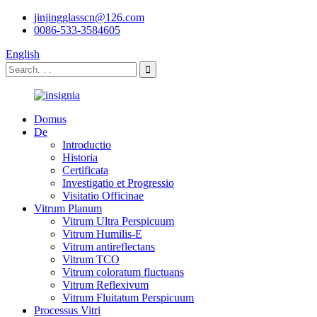
jinjingglasscn@126.com
0086-533-3584605
English
Domus
De
Introductio
Historia
Certificata
Investigatio et Progressio
Visitatio Officinae
Vitrum Planum
Vitrum Ultra Perspicuum
Vitrum Humilis-E
Vitrum antireflectans
Vitrum TCO
Vitrum coloratum fluctuans
Vitrum Reflexivum
Vitrum Fluitatum Perspicuum
Processus Vitri